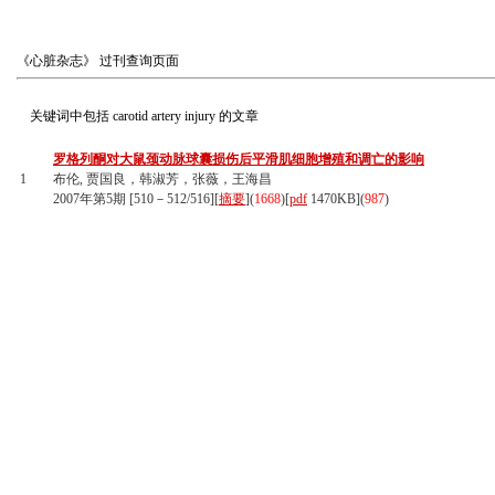
《心脏杂志》
过刊查询页面
关键词中包括
carotid artery injury
的文章
罗格列酮对大鼠颈动脉球囊损伤后平滑肌细胞增殖和调亡的影响
1
布伦, 贾国良，韩淑芳，张薇，王海昌
2007年第5期 [510－512/516][
摘要
](
1668
)
[
pdf
1470KB]
(
987
)