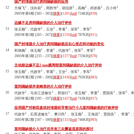
国产封堵器治疗房间隔缺损的应用
1
1
1
1
2
1
1
12
方臻飞
，沈向前
，周胜华
，胡信群
，高梅
，祁述善
，吕小玲
2005年第6期 [583－585][
摘要
](
1261
)
[
pdf
724KB]
(
839
)
边缘不足房间隔缺损的介入治疗评价
1
1
2
1
1
1
13
张玉顺
，代政学
，王垒
，李寰
，张军
，李军
2005年第3期 [265－267][
摘要
](
1516
)
[
pdf
787KB]
(
911
)
国产封堵器介入治疗房间隔缺损后右心形态和功能的变化
1
1
1
1
2
2
14
和旭梅
，张玉顺
，李寰
，代政学
，张军
，李军
2005年第3期 [235－237][
摘要
](
1377
)
[
pdf
735KB]
(
878
)
主动脉边缘不足2 mm膜周部室间隔缺损的介入治疗评价
1
1
1
2
1
1
15
张玉顺
，代政学
，李寰
，王垒
，张军
，李军
2005年第2期 [198－200][
摘要
](
1436
)
[
pdf
792KB]
(
883
)
室间隔缺损并发畸形的介入治疗评价
1
1
1
1
1
1
2
16
代政学
，马东江进修生
，郭游行
， 张玉顺
，李寰
，贾国良
，张军
，
2005年第2期 [195－197][
摘要
](
1427
)
[
pdf
743KB]
(
917
)
应用国产对称双盘状封堵器经导管治疗小儿室间隔缺损的疗效评价
1
1
1
1
1
1
1
17
代政学
，石景进修生
， 樊川民
， 张玉顺
， 王海昌
，贾国良
， 李寰
，
2005年第2期 [187－189][
摘要
](
1333
)
[
pdf
746KB]
(
893
)
室间隔缺损介入治疗后并发三尖瓣返流原因的探讨