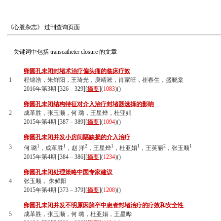
《心脏杂志》
过刊查询页面
关键词中包括
transcatheter closure
的文章
卵圆孔未闭封堵术治疗偏头痛的临床疗效
1
程锦浩，朱鲜阳，王琦光，庚靖淞，肖家旺，崔春生，盛晓棠
2016年第3期 [326－329][
摘要
](
1083
)(
)
卵圆孔未闭结构特征对介入治疗封堵器选择的影响
2
成革胜，张玉顺，何 璐，王星烨，杜亚娟
2015年第4期 [387－389][
摘要
](
1094
)(
)
卵圆孔未闭并发小房间隔缺损的介入治疗
1
1
2
1
1
2
1
3
何 璐
，成革胜
，赵 洋
，王星烨
，杜亚娟
，王英丽
，张玉顺
2015年第4期 [384－386][
摘要
](
1234
)(
)
卵圆孔未闭处理策略中国专家建议
4
张玉顺， 朱鲜阳
2015年第4期 [373－379][
摘要
](
1208
)(
)
卵圆孔未闭并发不明原因脑卒中患者封堵治疗的疗效和安全性
5
成革胜，张玉顺，何 璐，杜亚娟，王星晔