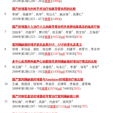
2013年第3期 [280－283][
摘要
](
1094
)(
)
国产封堵器与外科手术治疗动脉导管未闭的比较
1
1
2
1
1
1
6
李斌
，张建华
，高华
，苟云久
，杨永珠
，高秉仁
2010年第3期 [425－427][
摘要
](
1496
)(
)
国产封堵器介入治疗小儿动脉导管未闭并发肺动脉高压的临床疗效
1
1
2
1
1
1
1
7
沈桂冬
，代政学
，樊川民
，张玉顺
，李寰
，郭文怡
，王海昌
2008年第3期 [323－326][
摘要
](
1632
)
[
pdf
902KB]
(
874
)
室间隔缺损封堵术前后血浆BNP、ANP的变化及意义
8
张倩，宋治远，柴虹，张志辉，仝识非，刘建平，冉擘力，李永华
2008年第2期 [207－209][
摘要
](
1547
)
[
pdf
763KB]
(
791
)
多中心应用两种超声心动图指导房间隔缺损封堵治疗情况的比较
1，2
1
1
2
1
3
3
9
张玉顺
，马业新
，肖建民
，马东江
， 李寰
，张军
，李军
2008年第2期 [158－161][
摘要
](
1458
)
[
pdf
858KB]
(
792
)
国产室间隔缺损封堵器与Amplatzer封堵器的疗效比较
10
王威，曾国洪，张智伟，李渝芬，石继军，李俊杰，谢育梅
2008年第1期 [68－70][
摘要
](
2974
)
[
pdf
744KB]
(
2031
)
国产对称双盘状封堵器经导管治疗室间隔缺损21例
1
1
1
2
3
11
李红梅
，叶季鲜
，高群
，代政学
，张丙芳
2005年第6期 [597－598,602][
摘要
](
1112
)
[
pdf
718KB]
(
787
)