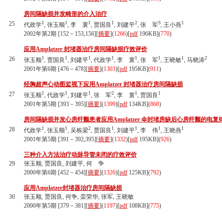
房间隔缺损并发畸形的介入治疗
1
1
1
1
2
3
1
25
代政学
, 张玉顺
, 李 寰
, 贾国良
, 刘建平
, 张 军
, 王小燕
2002年第2期 [152－153,156][
摘要
](
1266
)
[
pdf
196KB]
(
770
)
应用Amplatzer 封堵器治疗房间隔缺损疗效评价
1
1
1
1
1
1
1
2
26
张玉顺
, 贾国良
, 刘建平
, 代政学
, 李 寰
, 张 军
, 王晓敏
, 马晓涛
2001年第6期 [476－478][
摘要
](
1303
)
[
pdf
195KB]
(
911
)
经胸超声心动图监视下应用Amplatzer 封堵器治疗房间隔缺损
1
1
1
2
1
1
27
张玉顺
, 代政学
, 刘建平
, 张 军
, 李 寰
, 贾国良
2001年第5期 [393－395][
摘要
](
1399
)
[
pdf
134KB]
(
868
)
房间隔缺损并发心房纤颤患者应用Amplatzer 伞封堵房缺后心房纤颤的电复
1
1
2
1
1
1
1
28
代政学
, 张玉顺
, 吴栋梁
, 贾国良
, 刘建平
, 李 伟
, 王晓燕
2001年第5期 [391－392,395][
摘要
](
1332
)
[
pdf
195KB]
(
926
)
三种介入方法治疗动脉导管未闭的疗效评价
29
张玉顺, 贾国良, 刘建平, 何 争
2000年第6期 [452－454][
摘要
](
1326
)
[
pdf
125KB]
(
792
)
应用Amplatzer封堵器治疗房间隔缺损
30
张玉顺, 贾国良, 何争, 栾荣华, 张军, 王晓敏
2000年第5期 [379－381][
摘要
](
1197
)
[
pdf
108KB]
(
775
)