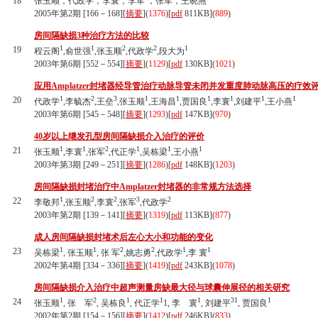
18
张玉顺，代政学，李寰，李军 ，张军，王晓燕
2005年第2期 [166－168][
摘要
](
1376
)
[
pdf
811KB]
(
889
)
房间隔缺损3种治疗方法的比较
1
1
2
2
1
19
程云阁
,俞世强
,张玉顺
,代政学
,段大为
2003年第6期 [552－554][
摘要
](
1129
)
[
pdf
130KB]
(
1021
)
应用Amplatzer封堵器经导管治疗动脉导管未闭并发重度肺动脉高压的疗效
1
2
3
1
1
1
1
1
1
20
代政学
,李毓杰
,王垒
,张玉顺
,王海昌
,贾国良
,李寰
,刘建平
,王小燕
2003年第6期 [545－548][
摘要
](
1293
)
[
pdf
147KB]
(
970
)
40岁以上继发孔型房间隔缺损介入治疗的评价
1
1
2
1
1
1
21
张玉顺
,李寰
,张军
,代正学
,吴栋梁
,王小燕
2003年第3期 [249－251][
摘要
](
1286
)
[
pdf
148KB]
(
1203
)
房间隔缺损封堵治疗中Amplatzer封堵器的非常规方法选择
1
2
2
3
2
22
李敬邦
,张玉顺
,李寰
,张军
,代政学
2003年第2期 [139－141][
摘要
](
1319
)
[
pdf
113KB]
(
877
)
成人房间隔缺损封堵术后左心大小和功能的变化
1
1
2
2
1
1
23
吴栋梁
, 张玉顺
, 张 军
,姚志勇
,代政学
,李 寰
2002年第4期 [334－336][
摘要
](
1419
)
[
pdf
243KB]
(
1078
)
房间隔缺损介入治疗中超声测量房缺最大径与球囊伸展径的相关研究
1
2
1
1
1
31
1
24
张玉顺
, 张 军
, 吴栋良
, 代正学
1, 李 寰
, 刘建平
, 贾国良
2002年第2期 [154－156][
摘要
](
1412
)
[
pdf
246KB]
(
833
)